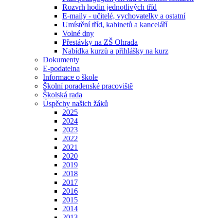
Rozvrh hodin jednotlivých tříd
E-maily - učitelé, vychovatelky a ostatní
Umístění tříd, kabinetů a kanceláří
Volné dny
Přestávky na ZŠ Ohrada
Nabídka kurzů a přihlášky na kurz
Dokumenty
E-podatelna
Informace o škole
Školní poradenské pracoviště
Školská rada
Úspěchy našich žáků
2025
2024
2023
2022
2021
2020
2019
2018
2017
2016
2015
2014
2013