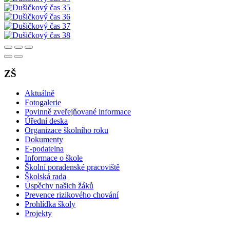
ZŠ
Aktuálně
Fotogalerie
Povinně zveřejňované informace
Úřední deska
Organizace školního roku
Dokumenty
E-podatelna
Informace o škole
Školní poradenské pracoviště
Školská rada
Úspěchy našich žáků
Prevence rizikového chování
Prohlídka školy
Projekty