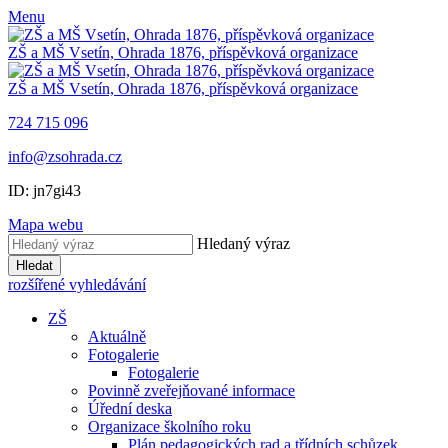
Menu
ZŠ a MŠ Vsetín, Ohrada 1876, příspěvková organizace
ZŠ a MŠ Vsetín, Ohrada 1876, příspěvková organizace
724 715 096
info@zsohrada.cz
ID:
jn7gi43
Mapa webu
Hledaný výraz
Hledat
rozšířené vyhledávání
ZŠ
Aktuálně
Fotogalerie
Fotogalerie
Povinně zveřejňované informace
Úřední deska
Organizace školního roku
Plán pedagogických rad a třídních schůzek