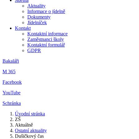
Jídelna
Aktuality
Informace o jídelně
Dokumenty
Jídelníček
Kontakt
Kontaktní informace
Zaměstnanci školy
Kontaktní formulář
GDPR
Bakaláři
M 365
Facebook
YouTube
Schránka
Úvodní stránka
ZŠ
Aktuálně
Ostatní aktuality
Dušičkový čas