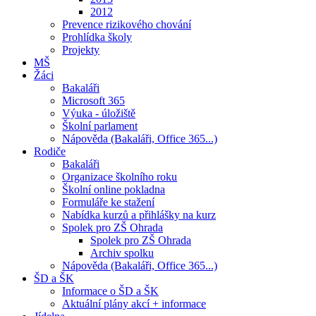
2012
Prevence rizikového chování
Prohlídka školy
Projekty
MŠ
Žáci
Bakaláři
Microsoft 365
Výuka - úložiště
Školní parlament
Nápověda (Bakaláři, Office 365...)
Rodiče
Bakaláři
Organizace školního roku
Školní online pokladna
Formuláře ke stažení
Nabídka kurzů a přihlášky na kurz
Spolek pro ZŠ Ohrada
Spolek pro ZŠ Ohrada
Archiv spolku
Nápověda (Bakaláři, Office 365...)
ŠD a ŠK
Informace o ŠD a ŠK
Aktuální plány akcí + informace