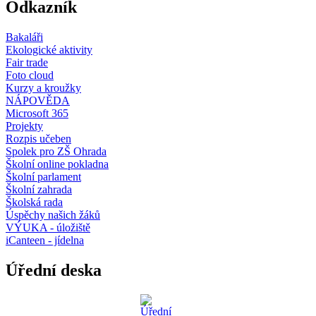
Odkazník
Bakaláři
Ekologické aktivity
Fair trade
Foto cloud
Kurzy a kroužky
NÁPOVĚDA
Microsoft 365
Projekty
Rozpis učeben
Spolek pro ZŠ Ohrada
Školní online pokladna
Školní parlament
Školní zahrada
Školská rada
Úspěchy našich žáků
VÝUKA - úložiště
iCanteen - jídelna
Úřední deska