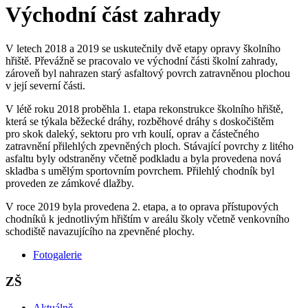
Východní část zahrady
V letech 2018 a 2019 se uskutečnily dvě etapy opravy školního
hřiště. Převážně se pracovalo ve východní části školní zahrady,
zároveň byl nahrazen starý asfaltový povrch zatravněnou plochou
v její severní části.
V létě roku 2018 proběhla 1. etapa rekonstrukce školního hřiště,
která se týkala běžecké dráhy, rozběhové dráhy s doskočištěm
pro skok daleký, sektoru pro vrh koulí, oprav a částečného
zatravnění přilehlých zpevněných ploch. Stávající povrchy z litého
asfaltu byly odstraněny včetně podkladu a byla provedena nová
skladba s umělým sportovním povrchem. Přilehlý chodník byl
proveden ze zámkové dlažby.
V roce 2019 byla provedena 2. etapa, a to oprava přístupových
chodníků k jednotlivým hřištím v areálu školy včetně venkovního
schodiště navazujícího na zpevněné plochy.
Fotogalerie
ZŠ
Aktuálně