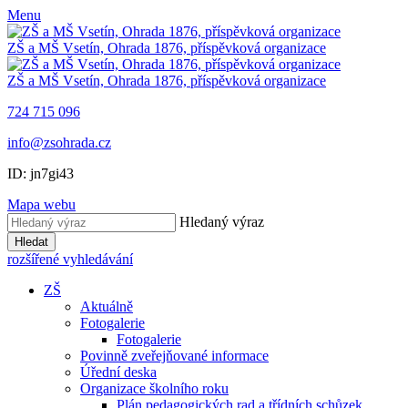
Menu
ZŠ a MŠ Vsetín, Ohrada 1876, příspěvková organizace
ZŠ a MŠ Vsetín, Ohrada 1876, příspěvková organizace
724 715 096
info@zsohrada.cz
ID:
jn7gi43
Mapa webu
Hledaný výraz
Hledat
rozšířené vyhledávání
ZŠ
Aktuálně
Fotogalerie
Fotogalerie
Povinně zveřejňované informace
Úřední deska
Organizace školního roku
Plán pedagogických rad a třídních schůzek