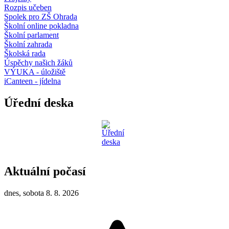
Rozpis učeben
Spolek pro ZŠ Ohrada
Školní online pokladna
Školní parlament
Školní zahrada
Školská rada
Úspěchy našich žáků
VÝUKA - úložiště
iCanteen - jídelna
Úřední deska
Aktuální počasí
dnes, sobota 8. 8. 2026