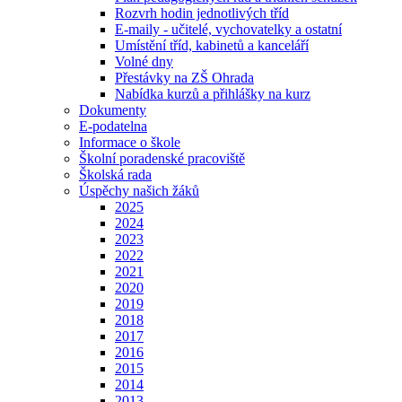
Rozvrh hodin jednotlivých tříd
E-maily - učitelé, vychovatelky a ostatní
Umístění tříd, kabinetů a kanceláří
Volné dny
Přestávky na ZŠ Ohrada
Nabídka kurzů a přihlášky na kurz
Dokumenty
E-podatelna
Informace o škole
Školní poradenské pracoviště
Školská rada
Úspěchy našich žáků
2025
2024
2023
2022
2021
2020
2019
2018
2017
2016
2015
2014
2013