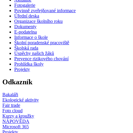
Fotogalerie
Povinně zveřejňované informace
Úřední deska
Organizace školního roku
Dokumenty
E-podatelna
Informace o škole
Školní poradenské pracoviště
Školská rada
Úspěchy našich žáků
Prevence rizikového chování
Prohlídka školy
Projekty
Odkazník
Bakaláři
Ekologické aktivity
Fair trade
Foto cloud
Kurzy a kroužky
NÁPOVĚDA
Microsoft 365
Projekty