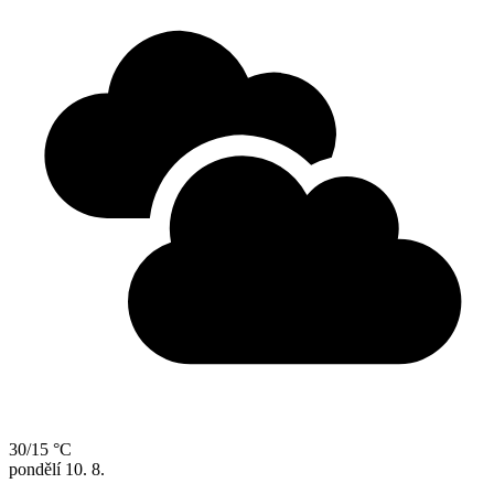
30/15 °C
pondělí
10. 8.