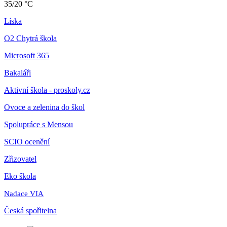
35/20 °C
Líska
O2 Chytrá škola
Microsoft 365
Bakaláři
Aktivní škola - proskoly.cz
Ovoce a zelenina do škol
Spolupráce s Mensou
SCIO ocenění
Zřizovatel
Eko škola
Nadace VIA
Česká spořitelna