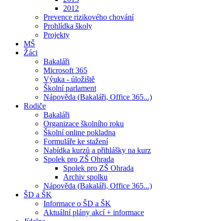
2012
Prevence rizikového chování
Prohlídka školy
Projekty
MŠ
Žáci
Bakaláři
Microsoft 365
Výuka - úložiště
Školní parlament
Nápověda (Bakaláři, Office 365...)
Rodiče
Bakaláři
Organizace školního roku
Školní online pokladna
Formuláře ke stažení
Nabídka kurzů a přihlášky na kurz
Spolek pro ZŠ Ohrada
Spolek pro ZŠ Ohrada
Archiv spolku
Nápověda (Bakaláři, Office 365...)
ŠD a ŠK
Informace o ŠD a ŠK
Aktuální plány akcí + informace