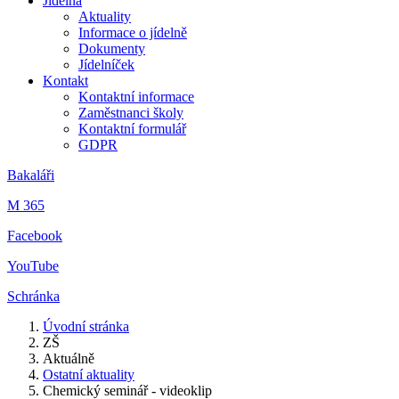
Jídelna
Aktuality
Informace o jídelně
Dokumenty
Jídelníček
Kontakt
Kontaktní informace
Zaměstnanci školy
Kontaktní formulář
GDPR
Bakaláři
M 365
Facebook
YouTube
Schránka
Úvodní stránka
ZŠ
Aktuálně
Ostatní aktuality
Chemický seminář - videoklip