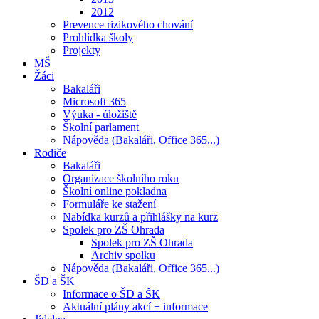
2012
Prevence rizikového chování
Prohlídka školy
Projekty
MŠ
Žáci
Bakaláři
Microsoft 365
Výuka - úložiště
Školní parlament
Nápověda (Bakaláři, Office 365...)
Rodiče
Bakaláři
Organizace školního roku
Školní online pokladna
Formuláře ke stažení
Nabídka kurzů a přihlášky na kurz
Spolek pro ZŠ Ohrada
Spolek pro ZŠ Ohrada
Archiv spolku
Nápověda (Bakaláři, Office 365...)
ŠD a ŠK
Informace o ŠD a ŠK
Aktuální plány akcí + informace