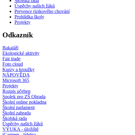
Školská rada
Úspěchy našich žáků
Prevence rizikového chování
Prohlídka školy
Projekty
Odkazník
Bakaláři
Ekologické aktivity
Fair trade
Foto cloud
Kurzy a kroužky
NÁPOVĚDA
Microsoft 365
Projekty
Rozpis učeben
Spolek pro ZŠ Ohrada
Školní online pokladna
Školní parlament
Školní zahrada
Školská rada
Úspěchy našich žáků
VÝUKA - úložiště
iCanteen - jídelna