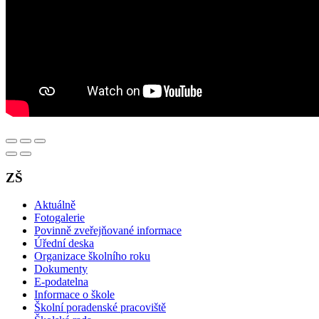
ZŠ
Aktuálně
Fotogalerie
Povinně zveřejňované informace
Úřední deska
Organizace školního roku
Dokumenty
E-podatelna
Informace o škole
Školní poradenské pracoviště