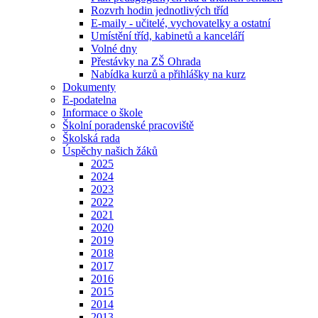
Rozvrh hodin jednotlivých tříd
E-maily - učitelé, vychovatelky a ostatní
Umístění tříd, kabinetů a kanceláří
Volné dny
Přestávky na ZŠ Ohrada
Nabídka kurzů a přihlášky na kurz
Dokumenty
E-podatelna
Informace o škole
Školní poradenské pracoviště
Školská rada
Úspěchy našich žáků
2025
2024
2023
2022
2021
2020
2019
2018
2017
2016
2015
2014
2013