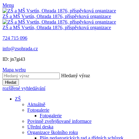
Menu
ZŠ a MŠ Vsetín, Ohrada 1876, příspěvková organizace
ZŠ a MŠ Vsetín, Ohrada 1876, příspěvková organizace
724 715 096
info@zsohrada.cz
ID:
jn7gi43
Mapa webu
Hledaný výraz
Hledat
rozšířené vyhledávání
ZŠ
Aktuálně
Fotogalerie
Fotogalerie
Povinně zveřejňované informace
Úřední deska
Organizace školního roku
Plán pedagogických rad a třídních schůzek