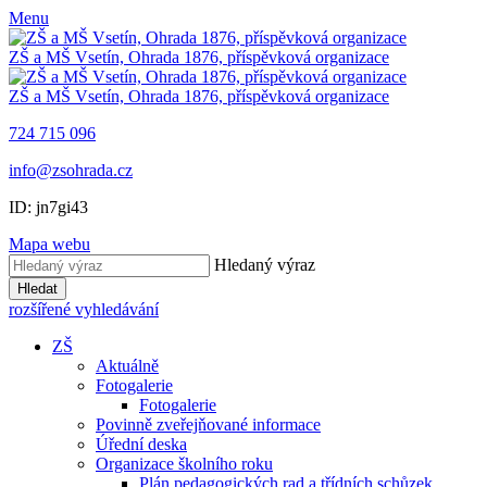
Menu
ZŠ a MŠ Vsetín, Ohrada 1876, příspěvková organizace
ZŠ a MŠ Vsetín, Ohrada 1876, příspěvková organizace
724 715 096
info@zsohrada.cz
ID:
jn7gi43
Mapa webu
Hledaný výraz
Hledat
rozšířené vyhledávání
ZŠ
Aktuálně
Fotogalerie
Fotogalerie
Povinně zveřejňované informace
Úřední deska
Organizace školního roku
Plán pedagogických rad a třídních schůzek