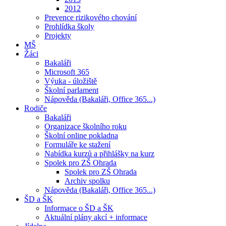
2012
Prevence rizikového chování
Prohlídka školy
Projekty
MŠ
Žáci
Bakaláři
Microsoft 365
Výuka - úložiště
Školní parlament
Nápověda (Bakaláři, Office 365...)
Rodiče
Bakaláři
Organizace školního roku
Školní online pokladna
Formuláře ke stažení
Nabídka kurzů a přihlášky na kurz
Spolek pro ZŠ Ohrada
Spolek pro ZŠ Ohrada
Archiv spolku
Nápověda (Bakaláři, Office 365...)
ŠD a ŠK
Informace o ŠD a ŠK
Aktuální plány akcí + informace