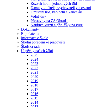
Rozvrh hodin jednotlivých tříd
E-maily - učitelé, vychovatelky a ostatní
Umístění tříd, kabinetů a kanceláří
Volné dny
Přestávky na ZŠ Ohrada
Nabídka kurzů a přihlášky na kurz
Dokumenty
E-podatelna
Informace o škole
Školní poradenské pracoviště
Školská rada
Úspěchy našich žáků
2025
2024
2023
2022
2021
2020
2019
2018
2017
2016
2015
2014
2013