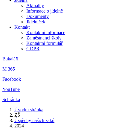
Jídelna
Aktuality
Informace o jídelně
Dokumenty
Jídelníček
Kontakt
Kontaktní informace
Zaměstnanci školy
Kontaktní formulář
GDPR
Bakaláři
M 365
Facebook
YouTube
Schránka
Úvodní stránka
ZŠ
Úspěchy našich žáků
2024