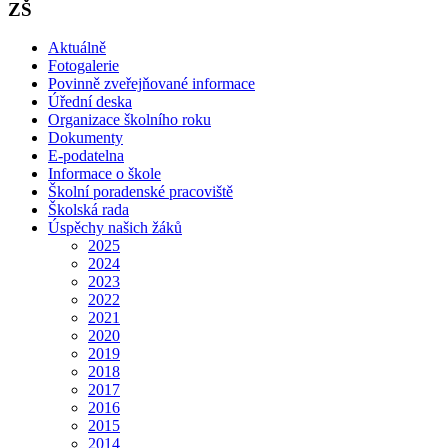
ZŠ
Aktuálně
Fotogalerie
Povinně zveřejňované informace
Úřední deska
Organizace školního roku
Dokumenty
E-podatelna
Informace o škole
Školní poradenské pracoviště
Školská rada
Úspěchy našich žáků
2025
2024
2023
2022
2021
2020
2019
2018
2017
2016
2015
2014