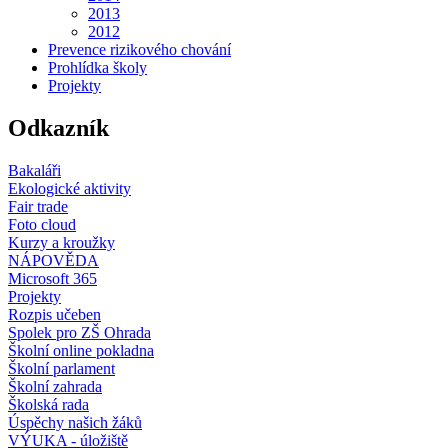
2013
2012
Prevence rizikového chování
Prohlídka školy
Projekty
Odkazník
Bakaláři
Ekologické aktivity
Fair trade
Foto cloud
Kurzy a kroužky
NÁPOVĚDA
Microsoft 365
Projekty
Rozpis učeben
Spolek pro ZŠ Ohrada
Školní online pokladna
Školní parlament
Školní zahrada
Školská rada
Úspěchy našich žáků
VÝUKA - úložiště