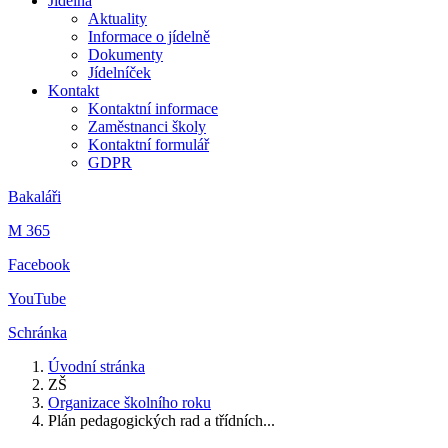
Jídelna
Aktuality
Informace o jídelně
Dokumenty
Jídelníček
Kontakt
Kontaktní informace
Zaměstnanci školy
Kontaktní formulář
GDPR
Bakaláři
M 365
Facebook
YouTube
Schránka
Úvodní stránka
ZŠ
Organizace školního roku
Plán pedagogických rad a třídních...