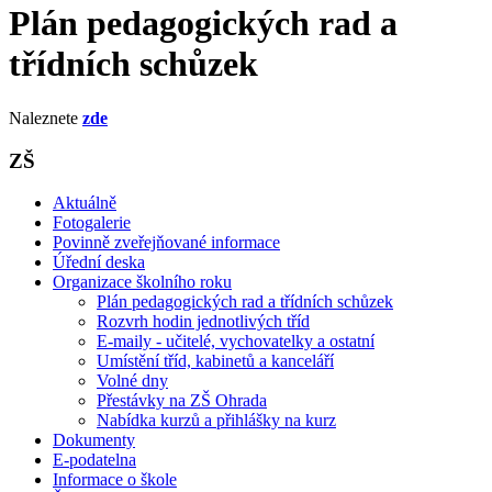
Plán pedagogických rad a
třídních schůzek
Naleznete
zde
ZŠ
Aktuálně
Fotogalerie
Povinně zveřejňované informace
Úřední deska
Organizace školního roku
Plán pedagogických rad a třídních schůzek
Rozvrh hodin jednotlivých tříd
E-maily - učitelé, vychovatelky a ostatní
Umístění tříd, kabinetů a kanceláří
Volné dny
Přestávky na ZŠ Ohrada
Nabídka kurzů a přihlášky na kurz
Dokumenty
E-podatelna
Informace o škole