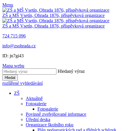
Menu
ZŠ a MŠ Vsetín, Ohrada 1876, příspěvková organizace
ZŠ a MŠ Vsetín, Ohrada 1876, příspěvková organizace
724 715 096
info@zsohrada.cz
ID:
jn7gi43
Mapa webu
Hledaný výraz
Hledat
rozšířené vyhledávání
ZŠ
Aktuálně
Fotogalerie
Fotogalerie
Povinně zveřejňované informace
Úřední deska
Organizace školního roku
Plán pedagogických rad a třídních schůzek