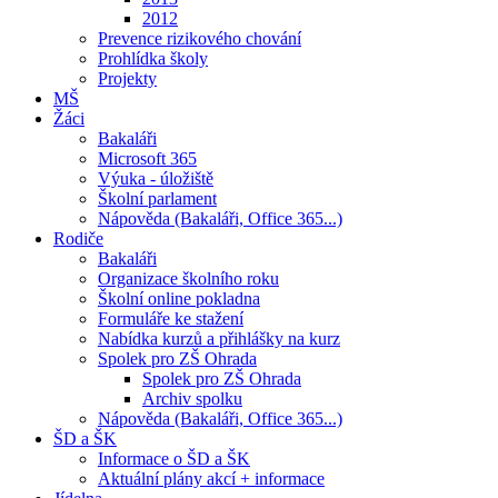
2012
Prevence rizikového chování
Prohlídka školy
Projekty
MŠ
Žáci
Bakaláři
Microsoft 365
Výuka - úložiště
Školní parlament
Nápověda (Bakaláři, Office 365...)
Rodiče
Bakaláři
Organizace školního roku
Školní online pokladna
Formuláře ke stažení
Nabídka kurzů a přihlášky na kurz
Spolek pro ZŠ Ohrada
Spolek pro ZŠ Ohrada
Archiv spolku
Nápověda (Bakaláři, Office 365...)
ŠD a ŠK
Informace o ŠD a ŠK
Aktuální plány akcí + informace