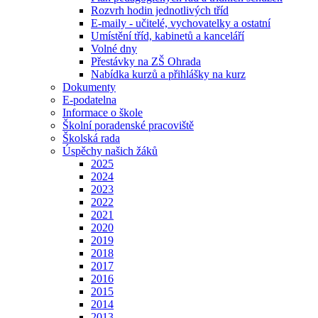
Rozvrh hodin jednotlivých tříd
E-maily - učitelé, vychovatelky a ostatní
Umístění tříd, kabinetů a kanceláří
Volné dny
Přestávky na ZŠ Ohrada
Nabídka kurzů a přihlášky na kurz
Dokumenty
E-podatelna
Informace o škole
Školní poradenské pracoviště
Školská rada
Úspěchy našich žáků
2025
2024
2023
2022
2021
2020
2019
2018
2017
2016
2015
2014
2013