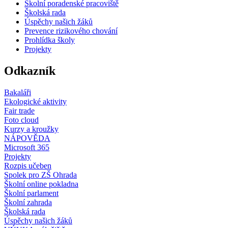
Školní poradenské pracoviště
Školská rada
Úspěchy našich žáků
Prevence rizikového chování
Prohlídka školy
Projekty
Odkazník
Bakaláři
Ekologické aktivity
Fair trade
Foto cloud
Kurzy a kroužky
NÁPOVĚDA
Microsoft 365
Projekty
Rozpis učeben
Spolek pro ZŠ Ohrada
Školní online pokladna
Školní parlament
Školní zahrada
Školská rada
Úspěchy našich žáků