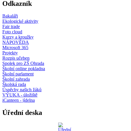
Odkazník
Bakaláři
Ekologické aktivity
Fair trade
Foto cloud
Kurzy a kroužky
NÁPOVĚDA
Microsoft 365
Projekty
Rozpis učeben
Spolek pro ZŠ Ohrada
Školní online pokladna
Školní parlament
Školní zahrada
Školská rada
Úspěchy našich žáků
VÝUKA - úložiště
iCanteen - jídelna
Úřední deska