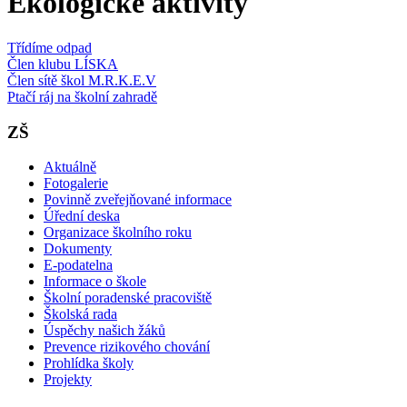
Ekologické aktivity
Třídíme odpad
Člen klubu LÍSKA
Člen sítě škol M.R.K.E.V
Ptačí ráj na školní zahradě
ZŠ
Aktuálně
Fotogalerie
Povinně zveřejňované informace
Úřední deska
Organizace školního roku
Dokumenty
E-podatelna
Informace o škole
Školní poradenské pracoviště
Školská rada
Úspěchy našich žáků
Prevence rizikového chování
Prohlídka školy
Projekty