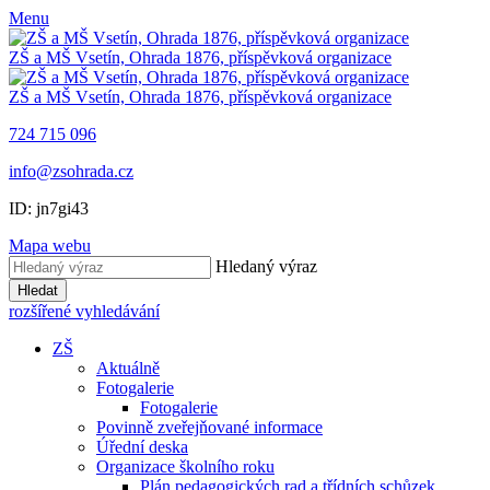
Menu
ZŠ a MŠ Vsetín, Ohrada 1876, příspěvková organizace
ZŠ a MŠ Vsetín, Ohrada 1876, příspěvková organizace
724 715 096
info@zsohrada.cz
ID:
jn7gi43
Mapa webu
Hledaný výraz
Hledat
rozšířené vyhledávání
ZŠ
Aktuálně
Fotogalerie
Fotogalerie
Povinně zveřejňované informace
Úřední deska
Organizace školního roku
Plán pedagogických rad a třídních schůzek