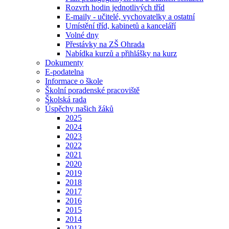
Rozvrh hodin jednotlivých tříd
E-maily - učitelé, vychovatelky a ostatní
Umístění tříd, kabinetů a kanceláří
Volné dny
Přestávky na ZŠ Ohrada
Nabídka kurzů a přihlášky na kurz
Dokumenty
E-podatelna
Informace o škole
Školní poradenské pracoviště
Školská rada
Úspěchy našich žáků
2025
2024
2023
2022
2021
2020
2019
2018
2017
2016
2015
2014
2013