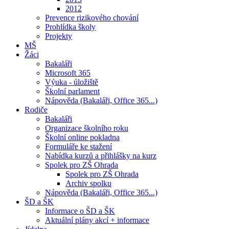
2012
Prevence rizikového chování
Prohlídka školy
Projekty
MŠ
Žáci
Bakaláři
Microsoft 365
Výuka - úložiště
Školní parlament
Nápověda (Bakaláři, Office 365...)
Rodiče
Bakaláři
Organizace školního roku
Školní online pokladna
Formuláře ke stažení
Nabídka kurzů a přihlášky na kurz
Spolek pro ZŠ Ohrada
Spolek pro ZŠ Ohrada
Archiv spolku
Nápověda (Bakaláři, Office 365...)
ŠD a ŠK
Informace o ŠD a ŠK
Aktuální plány akcí + informace