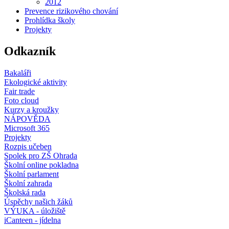
2012
Prevence rizikového chování
Prohlídka školy
Projekty
Odkazník
Bakaláři
Ekologické aktivity
Fair trade
Foto cloud
Kurzy a kroužky
NÁPOVĚDA
Microsoft 365
Projekty
Rozpis učeben
Spolek pro ZŠ Ohrada
Školní online pokladna
Školní parlament
Školní zahrada
Školská rada
Úspěchy našich žáků
VÝUKA - úložiště
iCanteen - jídelna