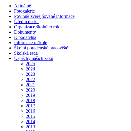
Aktuálně
Fotogalerie
Povinně zveřejňované informace
Úřední deska
Organizace školního roku
Dokumenty
E-podatelna
Informace o škole
Školní poradenské pracoviště
Školská rada
Úspěchy našich žáků
2025
2024
2023
2022
2021
2020
2019
2018
2017
2016
2015
2014
2013