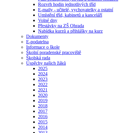
Rozvrh hodin jednotlivých tříd
E-maily - učitelé, vychovatelky a ostatní
Umístění tříd, kabinetů a kanceláří
Volné dny
Přestávky na ZŠ Ohrada
Nabídka kurzů a přihlášky na kurz
Dokumenty
E-podatelna
Informace o škole
Školní poradenské pracoviště
Školská rada
Úspěchy našich žáků
2025
2024
2023
2022
2021
2020
2019
2018
2017
2016
2015
2014
2013