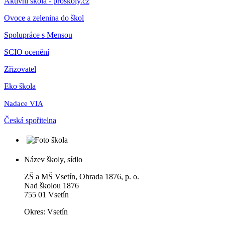
Aktivní škola - proskoly.cz
Ovoce a zelenina do škol
Spolupráce s Mensou
SCIO ocenění
Zřizovatel
Eko škola
Nadace VIA
Česká spořitelna
Název školy, sídlo
ZŠ a MŠ Vsetín, Ohrada 1876, p. o.
Nad školou 1876
755 01 Vsetín
Okres: Vsetín