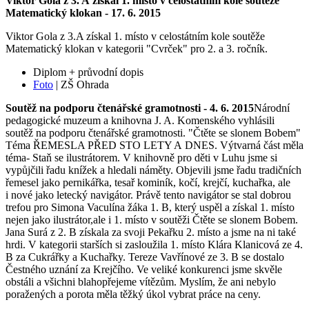
Viktor Gola z 3. A získal 1. místo v celostátním kole soutěže
Matematický klokan - 17. 6. 2015
Viktor Gola z 3.A získal 1. místo v celostátním kole soutěže
Matematický klokan v kategorii "Cvrček" pro 2. a 3. ročník.
Diplom + průvodní dopis
Foto
| ZŠ Ohrada
Soutěž na podporu čtenářské gramotnosti - 4. 6. 2015
Národní
pedagogické muzeum a knihovna J. A. Komenského vyhlásili
soutěž na podporu čtenářské gramotnosti. "Čtěte se slonem Bobem"
Téma ŘEMESLA PŘED STO LETY A DNES. Výtvarná část měla
téma- Staň se ilustrátorem. V knihovně pro děti v Luhu jsme si
vypůjčili řadu knížek a hledali náměty. Objevili jsme řadu tradičních
řemesel jako pernikářka, tesař kominík, kočí, krejčí, kuchařka, ale
i nové jako letecký navigátor. Právě tento navigátor se stal dobrou
trefou pro Simona Vaculína žáka 1. B, který uspěl a získal 1. místo
nejen jako ilustrátor,ale i 1. místo v soutěži Čtěte se slonem Bobem.
Jana Surá z 2. B získala za svoji Pekařku 2. místo a jsme na ni také
hrdi. V kategorii starších si zasloužila 1. místo Klára Klanicová ze 4.
B za Cukrářky a Kuchařky. Tereze Vavřínové ze 3. B se dostalo
Čestného uznání za Krejčího. Ve veliké konkurenci jsme skvěle
obstáli a všichni blahopřejeme vítězům. Myslím, že ani nebylo
poražených a porota měla těžký úkol vybrat práce na ceny.