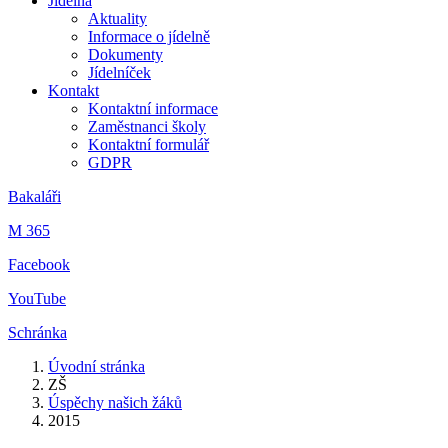
Jídelna
Aktuality
Informace o jídelně
Dokumenty
Jídelníček
Kontakt
Kontaktní informace
Zaměstnanci školy
Kontaktní formulář
GDPR
Bakaláři
M 365
Facebook
YouTube
Schránka
Úvodní stránka
ZŠ
Úspěchy našich žáků
2015