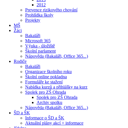
2012
Prevence rizikového chování
Prohlídka školy
Projekty
MŠ
Žáci
Bakaláři
Microsoft 365
Výuka - úložiště
Školní parlament
Nápověda (Bakaláři, Office 365...)
Rodiče
Bakaláři
Organizace školního roku
Školní online pokladna
Formuláře ke stažení
Nabídka kurzů a přihlášky na kurz
Spolek pro ZŠ Ohrada
Spolek pro ZŠ Ohrada
Archiv spolku
Nápověda (Bakaláři, Office 365...)
ŠD a ŠK
Informace o ŠD a ŠK
Aktuální plány akcí + informace