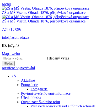
Menu
ZŠ a MŠ Vsetín, Ohrada 1876, příspěvková organizace
ZŠ a MŠ Vsetín, Ohrada 1876, příspěvková organizace
724 715 096
info@zsohrada.cz
ID:
jn7gi43
Mapa webu
Hledaný výraz
Hledat
rozšířené vyhledávání
ZŠ
Aktuálně
Fotogalerie
Fotogalerie
Povinně zveřejňované informace
Úřední deska
Organizace školního roku
Plán pedagogických rad a třídních schůzek