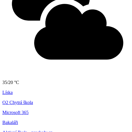
35/20 °C
Líska
O2 Chytrá škola
Microsoft 365
Bakaláři