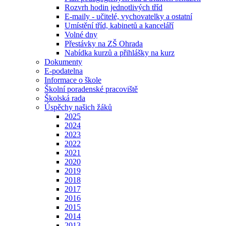
Rozvrh hodin jednotlivých tříd
E-maily - učitelé, vychovatelky a ostatní
Umístění tříd, kabinetů a kanceláří
Volné dny
Přestávky na ZŠ Ohrada
Nabídka kurzů a přihlášky na kurz
Dokumenty
E-podatelna
Informace o škole
Školní poradenské pracoviště
Školská rada
Úspěchy našich žáků
2025
2024
2023
2022
2021
2020
2019
2018
2017
2016
2015
2014
2013