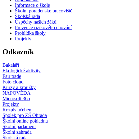
Informace o škole
Školní poradenské pracoviště
Školská rada
Úspěchy našich žáků
Prevence rizikového chování
Prohlídka školy
Projekty
Odkazník
Bakaláři
Ekologické aktivity
Fair trade
Foto cloud
Kurzy a kroužky
NÁPOVĚDA
Microsoft 365
Projekty
Rozpis učeben
Spolek pro ZŠ Ohrada
Školní online pokladna
Školní parlament
Školní zahrada
Školská rada