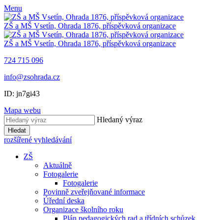
Menu
ZŠ a MŠ Vsetín, Ohrada 1876, příspěvková organizace
ZŠ a MŠ Vsetín, Ohrada 1876, příspěvková organizace
724 715 096
info@zsohrada.cz
ID:
jn7gi43
Mapa webu
Hledaný výraz
Hledat
rozšířené vyhledávání
ZŠ
Aktuálně
Fotogalerie
Fotogalerie
Povinně zveřejňované informace
Úřední deska
Organizace školního roku
Plán pedagogických rad a třídních schůzek