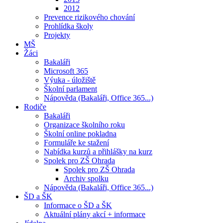
2012
Prevence rizikového chování
Prohlídka školy
Projekty
MŠ
Žáci
Bakaláři
Microsoft 365
Výuka - úložiště
Školní parlament
Nápověda (Bakaláři, Office 365...)
Rodiče
Bakaláři
Organizace školního roku
Školní online pokladna
Formuláře ke stažení
Nabídka kurzů a přihlášky na kurz
Spolek pro ZŠ Ohrada
Spolek pro ZŠ Ohrada
Archiv spolku
Nápověda (Bakaláři, Office 365...)
ŠD a ŠK
Informace o ŠD a ŠK
Aktuální plány akcí + informace