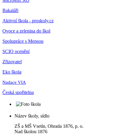
Microsoft 365
Bakaláři
Aktivní škola - proskoly.cz
Ovoce a zelenina do škol
Spolupráce s Mensou
SCIO ocenění
Zřizovatel
Eko škola
Nadace VIA
Česká spořitelna
Název školy, sídlo
ZŠ a MŠ Vsetín, Ohrada 1876, p. o.
Nad školou 1876