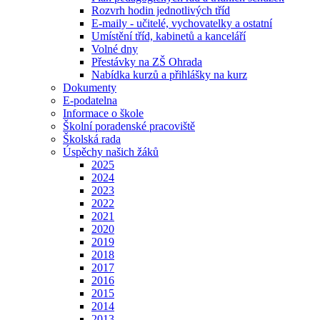
Rozvrh hodin jednotlivých tříd
E-maily - učitelé, vychovatelky a ostatní
Umístění tříd, kabinetů a kanceláří
Volné dny
Přestávky na ZŠ Ohrada
Nabídka kurzů a přihlášky na kurz
Dokumenty
E-podatelna
Informace o škole
Školní poradenské pracoviště
Školská rada
Úspěchy našich žáků
2025
2024
2023
2022
2021
2020
2019
2018
2017
2016
2015
2014
2013