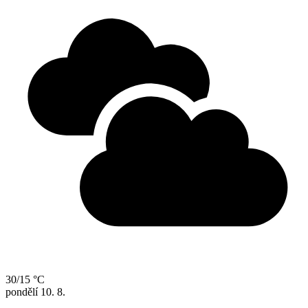
30/15 °C
pondělí
10. 8.