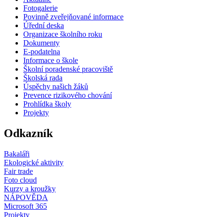
Fotogalerie
Povinně zveřejňované informace
Úřední deska
Organizace školního roku
Dokumenty
E-podatelna
Informace o škole
Školní poradenské pracoviště
Školská rada
Úspěchy našich žáků
Prevence rizikového chování
Prohlídka školy
Projekty
Odkazník
Bakaláři
Ekologické aktivity
Fair trade
Foto cloud
Kurzy a kroužky
NÁPOVĚDA
Microsoft 365
Projekty