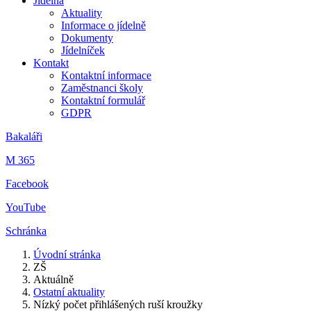
Jídelna
Aktuality
Informace o jídelně
Dokumenty
Jídelníček
Kontakt
Kontaktní informace
Zaměstnanci školy
Kontaktní formulář
GDPR
Bakaláři
M 365
Facebook
YouTube
Schránka
Úvodní stránka
ZŠ
Aktuálně
Ostatní aktuality
Nízký počet přihlášených ruší kroužky