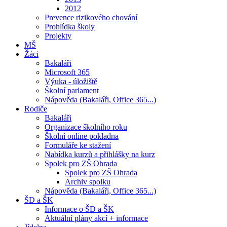
2012
Prevence rizikového chování
Prohlídka školy
Projekty
MŠ
Žáci
Bakaláři
Microsoft 365
Výuka - úložiště
Školní parlament
Nápověda (Bakaláři, Office 365...)
Rodiče
Bakaláři
Organizace školního roku
Školní online pokladna
Formuláře ke stažení
Nabídka kurzů a přihlášky na kurz
Spolek pro ZŠ Ohrada
Spolek pro ZŠ Ohrada
Archiv spolku
Nápověda (Bakaláři, Office 365...)
ŠD a ŠK
Informace o ŠD a ŠK
Aktuální plány akcí + informace