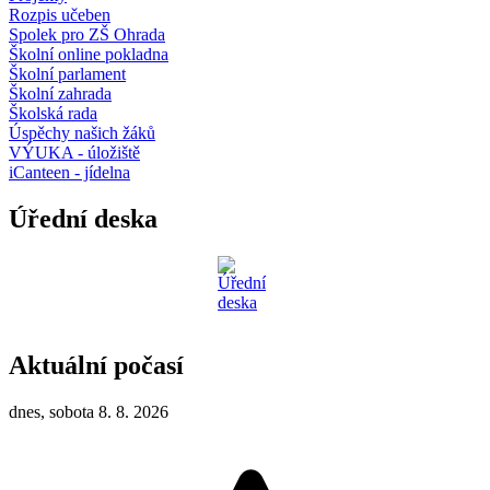
Rozpis učeben
Spolek pro ZŠ Ohrada
Školní online pokladna
Školní parlament
Školní zahrada
Školská rada
Úspěchy našich žáků
VÝUKA - úložiště
iCanteen - jídelna
Úřední deska
Aktuální počasí
dnes, sobota 8. 8. 2026