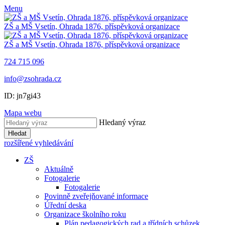
Menu
ZŠ a MŠ Vsetín, Ohrada 1876, příspěvková organizace
ZŠ a MŠ Vsetín, Ohrada 1876, příspěvková organizace
724 715 096
info@zsohrada.cz
ID:
jn7gi43
Mapa webu
Hledaný výraz
Hledat
rozšířené vyhledávání
ZŠ
Aktuálně
Fotogalerie
Fotogalerie
Povinně zveřejňované informace
Úřední deska
Organizace školního roku
Plán pedagogických rad a třídních schůzek