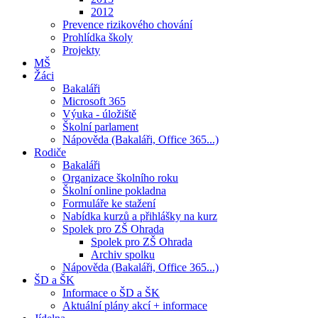
2012
Prevence rizikového chování
Prohlídka školy
Projekty
MŠ
Žáci
Bakaláři
Microsoft 365
Výuka - úložiště
Školní parlament
Nápověda (Bakaláři, Office 365...)
Rodiče
Bakaláři
Organizace školního roku
Školní online pokladna
Formuláře ke stažení
Nabídka kurzů a přihlášky na kurz
Spolek pro ZŠ Ohrada
Spolek pro ZŠ Ohrada
Archiv spolku
Nápověda (Bakaláři, Office 365...)
ŠD a ŠK
Informace o ŠD a ŠK
Aktuální plány akcí + informace