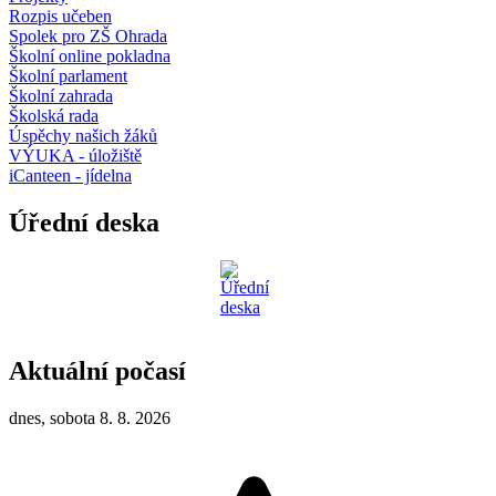
Rozpis učeben
Spolek pro ZŠ Ohrada
Školní online pokladna
Školní parlament
Školní zahrada
Školská rada
Úspěchy našich žáků
VÝUKA - úložiště
iCanteen - jídelna
Úřední deska
Aktuální počasí
dnes, sobota 8. 8. 2026