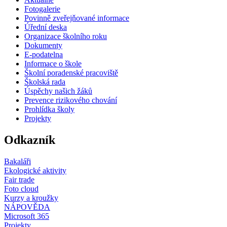
Fotogalerie
Povinně zveřejňované informace
Úřední deska
Organizace školního roku
Dokumenty
E-podatelna
Informace o škole
Školní poradenské pracoviště
Školská rada
Úspěchy našich žáků
Prevence rizikového chování
Prohlídka školy
Projekty
Odkazník
Bakaláři
Ekologické aktivity
Fair trade
Foto cloud
Kurzy a kroužky
NÁPOVĚDA
Microsoft 365
Projekty