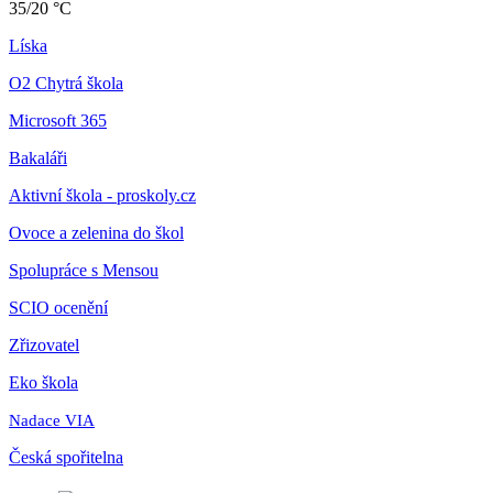
35/20 °C
Líska
O2 Chytrá škola
Microsoft 365
Bakaláři
Aktivní škola - proskoly.cz
Ovoce a zelenina do škol
Spolupráce s Mensou
SCIO ocenění
Zřizovatel
Eko škola
Nadace VIA
Česká spořitelna