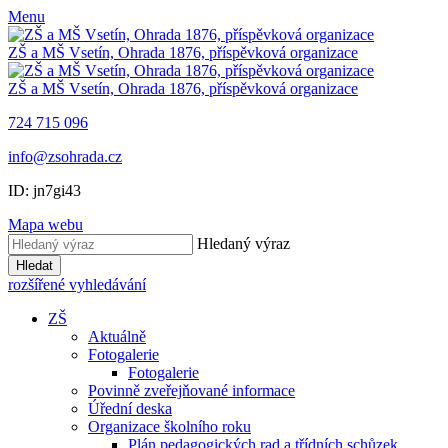
Menu
ZŠ a MŠ Vsetín, Ohrada 1876, příspěvková organizace
ZŠ a MŠ Vsetín, Ohrada 1876, příspěvková organizace
724 715 096
info@zsohrada.cz
ID:
jn7gi43
Mapa webu
Hledaný výraz
Hledat
rozšířené vyhledávání
ZŠ
Aktuálně
Fotogalerie
Fotogalerie
Povinně zveřejňované informace
Úřední deska
Organizace školního roku
Plán pedagogických rad a třídních schůzek