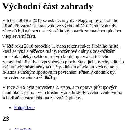
Východní část zahrady
V letech 2018 a 2019 se uskutečnily dvě etapy opravy školního
hřiště. Převážně se pracovalo ve východní části školní zahrady,
zároveň byl nahrazen starý asfaltový povrch zatravněnou plochou
v její severní části.
V létě roku 2018 proběhla 1. etapa rekonstrukce školního hřiště,
která se týkala běžecké dráhy, rozběhové dráhy s doskočištěm
pro skok daleký, sektoru pro vrh koulí, oprav a částečného
zatravnění přilehlých zpevněných ploch. Stávající povrchy z litého
asfaltu byly odstraněny včetně podkladu a byla provedena nová
skladba s umělým sportovním povrchem. Přilehlý chodník byl
proveden ze zámkové dlažby.
V roce 2019 byla provedena 2. etapa, a to oprava přístupových
chodníků k jednotlivým hřištím v areálu školy včetně venkovního
schodiště navazujícího na zpevněné plochy.
Fotogalerie
ZŠ
Aktuálně