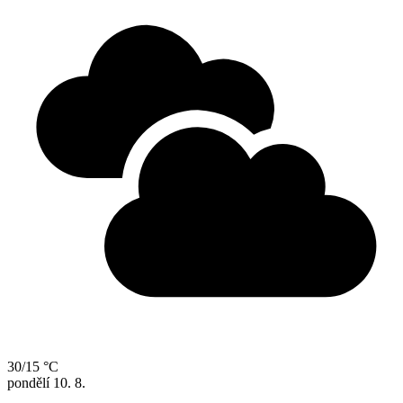
30/15 °C
pondělí
10. 8.