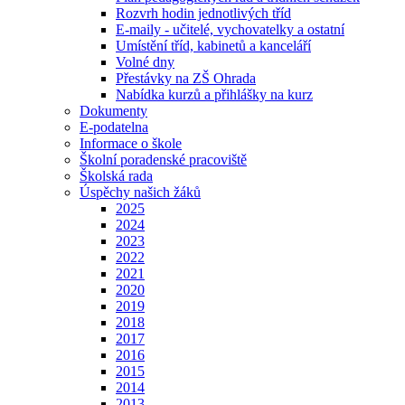
Rozvrh hodin jednotlivých tříd
E-maily - učitelé, vychovatelky a ostatní
Umístění tříd, kabinetů a kanceláří
Volné dny
Přestávky na ZŠ Ohrada
Nabídka kurzů a přihlášky na kurz
Dokumenty
E-podatelna
Informace o škole
Školní poradenské pracoviště
Školská rada
Úspěchy našich žáků
2025
2024
2023
2022
2021
2020
2019
2018
2017
2016
2015
2014
2013