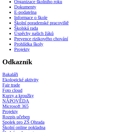
Organizace školního roku
Dokumenty
E-podatelna
Informace o škole
Školní poradenské pracoviště
Školská rada
Úspěchy našich žáků
Prevence rizikového chování
Prohlídka školy
Projekty
Odkazník
Bakaláři
Ekologické aktivity
Fair trade
Foto cloud
Kurzy a kroužky
NÁPOVĚDA
Microsoft 365
Projekty
Rozpis učeben
Spolek pro ZŠ Ohrada
Školní online pokladna