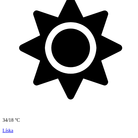
34/18 °C
Líska