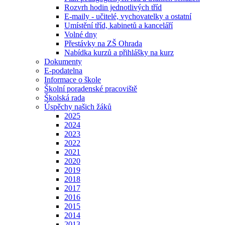
Rozvrh hodin jednotlivých tříd
E-maily - učitelé, vychovatelky a ostatní
Umístění tříd, kabinetů a kanceláří
Volné dny
Přestávky na ZŠ Ohrada
Nabídka kurzů a přihlášky na kurz
Dokumenty
E-podatelna
Informace o škole
Školní poradenské pracoviště
Školská rada
Úspěchy našich žáků
2025
2024
2023
2022
2021
2020
2019
2018
2017
2016
2015
2014
2013