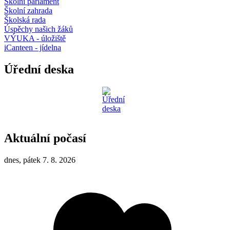
Školní parlament
Školní zahrada
Školská rada
Úspěchy našich žáků
VÝUKA - úložiště
iCanteen - jídelna
Úřední deska
Aktuální počasí
dnes, pátek 7. 8. 2026