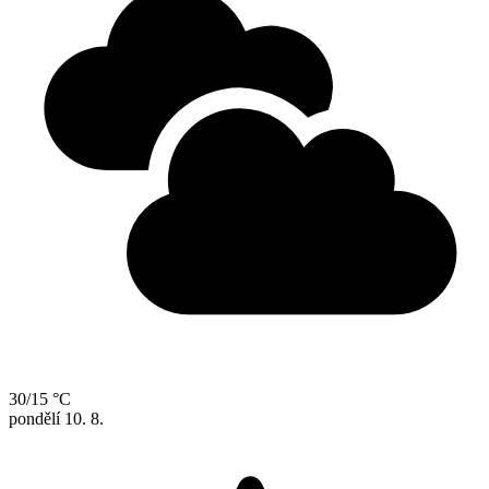
30/15 °C
pondělí
10. 8.