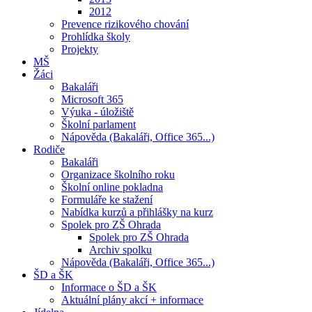
2012
Prevence rizikového chování
Prohlídka školy
Projekty
MŠ
Žáci
Bakaláři
Microsoft 365
Výuka - úložiště
Školní parlament
Nápověda (Bakaláři, Office 365...)
Rodiče
Bakaláři
Organizace školního roku
Školní online pokladna
Formuláře ke stažení
Nabídka kurzů a přihlášky na kurz
Spolek pro ZŠ Ohrada
Spolek pro ZŠ Ohrada
Archiv spolku
Nápověda (Bakaláři, Office 365...)
ŠD a ŠK
Informace o ŠD a ŠK
Aktuální plány akcí + informace