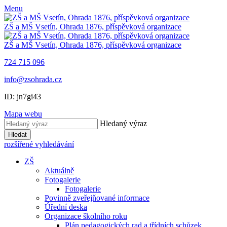
Menu
ZŠ a MŠ Vsetín, Ohrada 1876, příspěvková organizace
ZŠ a MŠ Vsetín, Ohrada 1876, příspěvková organizace
724 715 096
info@zsohrada.cz
ID:
jn7gi43
Mapa webu
Hledaný výraz
Hledat
rozšířené vyhledávání
ZŠ
Aktuálně
Fotogalerie
Fotogalerie
Povinně zveřejňované informace
Úřední deska
Organizace školního roku
Plán pedagogických rad a třídních schůzek