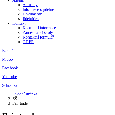
Jídelna
Aktuality
Informace o jídelně
Dokumenty
Jídelníček
Kontakt
Kontaktní informace
Zaměstnanci školy
Kontaktní formulář
GDPR
Bakaláři
M 365
Facebook
YouTube
Schránka
Úvodní stránka
ZŠ
Fair trade