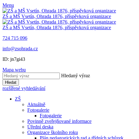
Menu
ZŠ a MŠ Vsetín, Ohrada 1876, příspěvková organizace
ZŠ a MŠ Vsetín, Ohrada 1876, příspěvková organizace
724 715 096
info@zsohrada.cz
ID:
jn7gi43
Mapa webu
Hledaný výraz
Hledat
rozšířené vyhledávání
ZŠ
Aktuálně
Fotogalerie
Fotogalerie
Povinně zveřejňované informace
Úřední deska
Organizace školního roku
Plán pedagogických rad a třídních schůzek