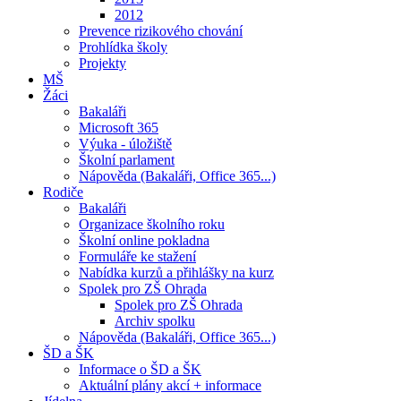
2012
Prevence rizikového chování
Prohlídka školy
Projekty
MŠ
Žáci
Bakaláři
Microsoft 365
Výuka - úložiště
Školní parlament
Nápověda (Bakaláři, Office 365...)
Rodiče
Bakaláři
Organizace školního roku
Školní online pokladna
Formuláře ke stažení
Nabídka kurzů a přihlášky na kurz
Spolek pro ZŠ Ohrada
Spolek pro ZŠ Ohrada
Archiv spolku
Nápověda (Bakaláři, Office 365...)
ŠD a ŠK
Informace o ŠD a ŠK
Aktuální plány akcí + informace